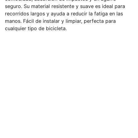
seguro. Su material resistente y suave es ideal para
recorridos largos y ayuda a reducir la fatiga en las
manos. Fácil de instalar y limpiar, perfecta para
cualquier tipo de bicicleta.
Contacto
Envíanos tus dudas o sugerencias aquí.
NEWSLETTER
cristian@cronoxbike.com